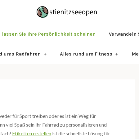
Just another Wo
Stienit
 lassen Sie Ihre Persönlichkeit scheinen
Verwandeln S
nd ums Radfahren
Alles rund um Fitness
Me
eder für Sport treiben oder es ist ein Weg für
nn viel Spaß sein Ihr Fahrrad zu personalisieren und
nfach!
Etiketten erstellen
ist die schnellste Lösung für