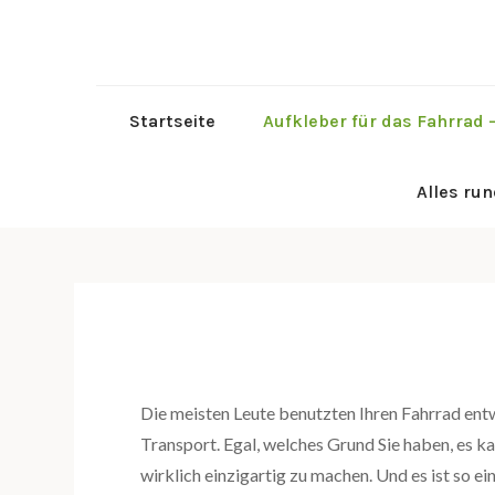
Skip
to
content
Startseite
Aufkleber für das Fahrrad –
Alles ru
Die meisten Leute benutzten Ihren Fahrrad entw
Transport. Egal, welches Grund Sie haben, es ka
wirklich einzigartig zu machen. Und es ist so ei