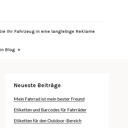
rdPress site
zseeopen.de
ie Ihr Fahrzeug in eine langlebige Reklame
in Blog
Neueste Beiträge
Mein Fahrrad ist mein bester Freund
Etiketten und Barcodes für Fahrräder
Etiketten für den Outdoor-Bereich