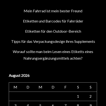
Mein Fahrrad ist mein bester Freund
Etiketten und Barcodes für Fahrräder
Etiketten für den Outdoor-Bereich
Tipps für das Verpackungsdesign ihres Supplements
Worauf sollte man beim Lesen eines Etiketts eines
Nahrungsergänzungsmittels achten?
August 2026
M
D
M
D
F
S
S
1
2
3
4
5
6
7
8
9