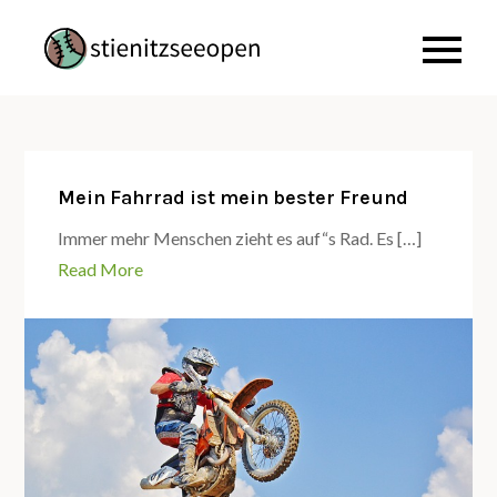
Skip
to
Just another WordPress
Stienitzseeopen
content
site
Mein Fahrrad ist mein bester Freund
Immer mehr Menschen zieht es auf“s Rad. Es […]
Read More