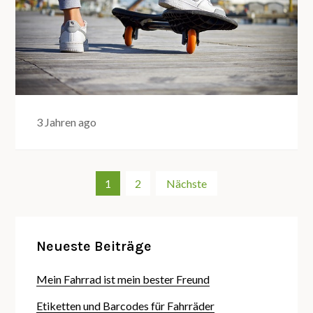
3 Jahren ago
Seitennummerierung
1
2
Nächste
der
Neueste Beiträge
Beiträge
Mein Fahrrad ist mein bester Freund
Etiketten und Barcodes für Fahrräder